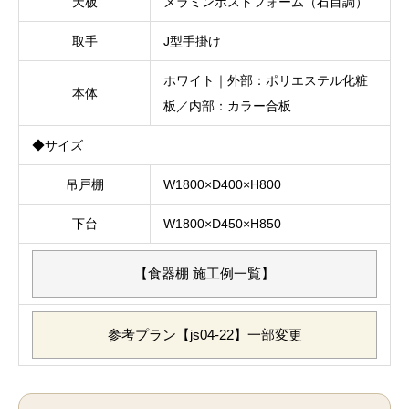
天板
メラミンポストフォーム（石目調）
取手
J型手掛け
ホワイト｜外部：ポリエステル化粧
本体
板／内部：カラー合板
◆サイズ
吊戸棚
W1800×D400×H800
下台
W1800×D450×H850
【食器棚 施工例一覧】
参考プラン【js04-22】一部変更