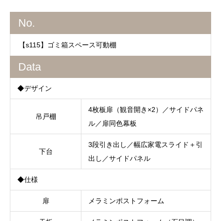
No.
【s115】ゴミ箱スペース可動棚
Data
◆デザイン
4枚板扉（観音開き×2）／サイドパネ
吊戸棚
ル／扉同色幕板
3段引き出し／幅広家電スライド＋引
下台
出し／サイドパネル
◆仕様
扉
メラミンポストフォーム