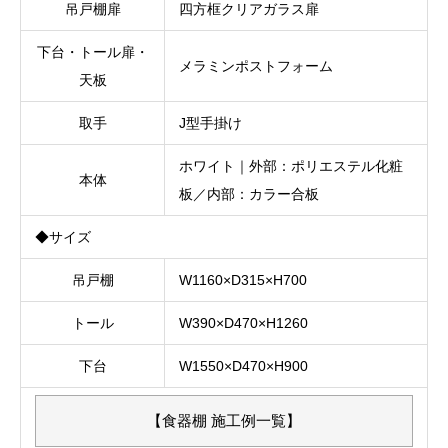
吊戸棚扉
四方框クリアガラス扉
下台・トール扉・
メラミンポストフォーム
天板
取手
J型手掛け
ホワイト｜外部：ポリエステル化粧
本体
板／内部：カラー合板
◆サイズ
吊戸棚
W1160×D315×H700
トール
W390×D470×H1260
下台
W1550×D470×H900
【食器棚 施工例一覧】