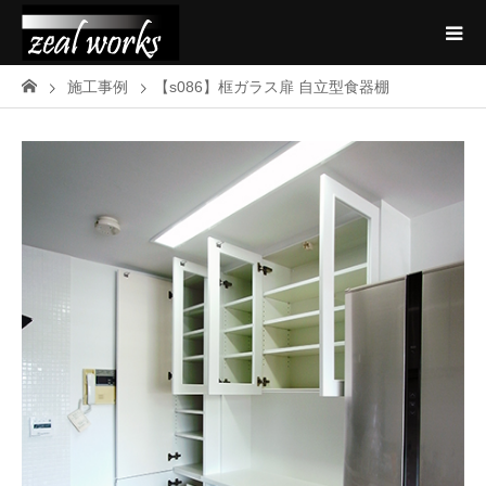
施工事例
【s086】框ガラス扉 自立型食器棚