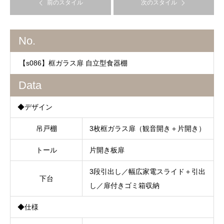
前のスタイル
次のスタイル
No.
【s086】框ガラス扉 自立型食器棚
Data
◆デザイン
吊戸棚
3枚框ガラス扉（観音開き＋片開き）
トール
片開き板扉
3段引出し／幅広家電スライド＋引出
下台
し／扉付きゴミ箱収納
◆仕様