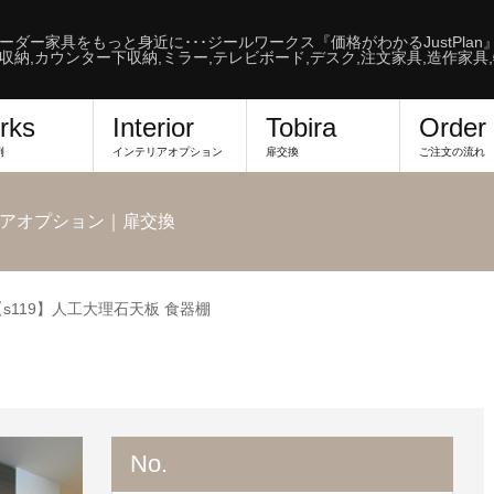
ーダー家具をもっと身近に･･･ジールワークス『価格がわかるJustPlan
収納,カウンター下収納,ミラー,テレビボード,デスク,注文家具,造作家具
rks
Interior
Tobira
Order
例
インテリアオプション
扉交換
ご注文の流れ
アオプション｜扉交換
【s119】人工大理石天板 食器棚
No.