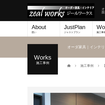
オ
面
About
JustPlan
Wo
想い
ジャストプラン
施工事
オーダ家具｜インテリ
Works
施工事例
施工事例