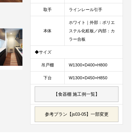
取手
ラインレール引手
ホワイト｜外部：ポリエ
本体
ステル化粧板／内部：カ
ラー合板
◆サイズ
吊戸棚
W1300×D400×H800
下台
W1300×D450×H850
【食器棚 施工例一覧】
参考プラン【js03-05】一部変更