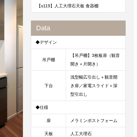
【s119】人工大理石天板 食器棚
Data
◆デザイン
【吊戸棚】3枚板扉（観音
吊戸棚
開き＋片開き）
浅型幅広引出し＋観音開
下台
き扉／家電スライド＋深
型引出し
◆仕様
扉
メラミンポストフォーム
天板
人工大理石