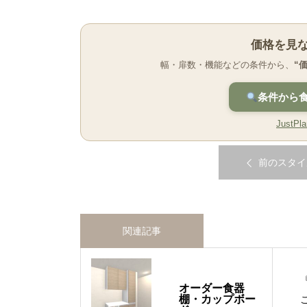
価格を見
幅・扉数・機能などの条件から、
“
条件から
Just
前のスタイ
関連記事
オーダー食器
棚・カップボー