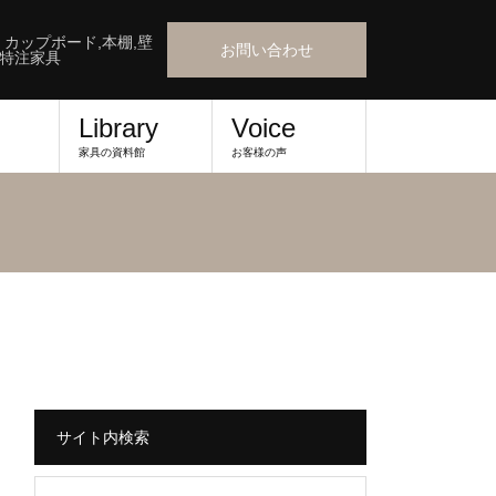
』カップボード,本棚,壁
お問い合わせ
,特注家具
Library
Voice
家具の資料館
お客様の声
サイト内検索