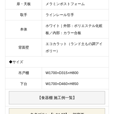
扉・天板
メラミンポストフォーム
取手
ラインレール引手
ホワイト｜外部：ポリエステル化粧
本体
板／内部：カラー合板
エコカラット（ランド土もの調アイ
背面壁
ボリー）
◆サイズ
吊戸棚
W1700×D315×H800
下台
W1700×D460×H850
【食器棚 施工例一覧】