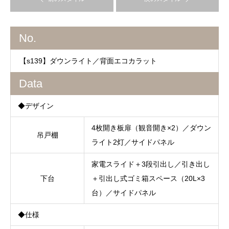
No.
【s139】ダウンライト／背面エコカラット
Data
◆デザイン
4枚開き板扉（観音開き×2）／ダウン
吊戸棚
ライト2灯／サイドパネル
家電スライド＋3段引出し／引き出し
下台
＋引出し式ゴミ箱スペース（20L×3
台）／サイドパネル
◆仕様