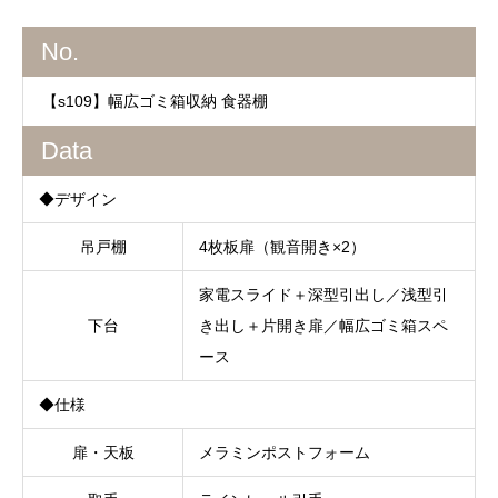
No.
【s109】幅広ゴミ箱収納 食器棚
Data
◆デザイン
吊戸棚
4枚板扉（観音開き×2）
家電スライド＋深型引出し／浅型引
下台
き出し＋片開き扉／幅広ゴミ箱スペ
ース
◆仕様
扉・天板
メラミンポストフォーム