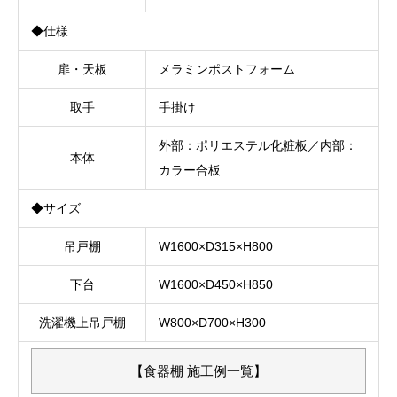
◆仕様
扉・天板
メラミンポストフォーム
取手
手掛け
外部：ポリエステル化粧板／内部：
本体
カラー合板
◆サイズ
吊戸棚
W1600×D315×H800
下台
W1600×D450×H850
洗濯機上吊戸棚
W800×D700×H300
【食器棚 施工例一覧】