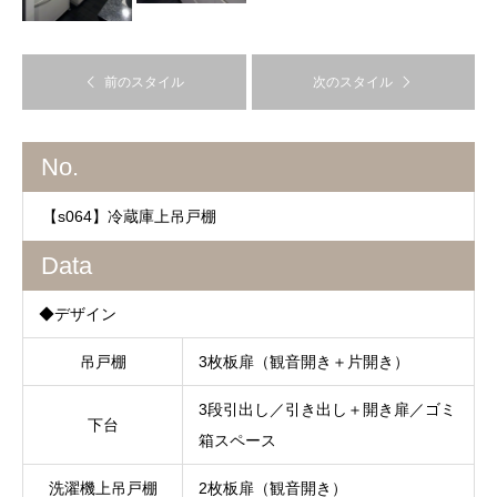
前のスタイル
次のスタイル
No.
【s064】冷蔵庫上吊戸棚
Data
◆デザイン
吊戸棚
3枚板扉（観音開き＋片開き）
3段引出し／引き出し＋開き扉／ゴミ
下台
箱スペース
洗濯機上吊戸棚
2枚板扉（観音開き）