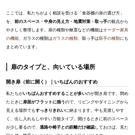
ここでは、私たちがよく相談を受ける「食器棚の扉の選び方」
を、
前のスペース・中身の見え方・地震対策・取っ手
の観点から
やさしく整理します。扉の種類や耐震などの機能は
オーダー家具
の機能
、ガラスの種類は
ガラスの種類
、取っ手は
取手の種類
にも
まとめています。
扉のタイプと、向いている場所
開き扉（前に開く）｜いちばんのおすすめ
私たちが
いちばんおすすめすることが多い
のが開き扉です。閉め
たときに
扉面がフラットに揃う
ので、リビングやダイニングから
見える場所でも
すっきりきれい
に納まります。中も見渡しやす
く、出し入れもしやすい万能タイプ。開けるときに前のスペース
が少し要るので、
通路や椅子との距離だけ確認
しておけば、見た