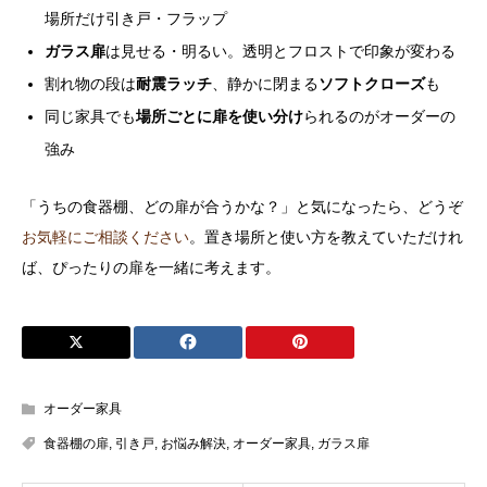
場所だけ引き戸・フラップ
ガラス扉
は見せる・明るい。透明とフロストで印象が変わる
割れ物の段は
耐震ラッチ
、静かに閉まる
ソフトクローズ
も
同じ家具でも
場所ごとに扉を使い分け
られるのがオーダーの
強み
「うちの食器棚、どの扉が合うかな？」と気になったら、どうぞ
お気軽にご相談ください
。置き場所と使い方を教えていただけれ
ば、ぴったりの扉を一緒に考えます。
オーダー家具
食器棚の扉
,
引き戸
,
お悩み解決
,
オーダー家具
,
ガラス扉