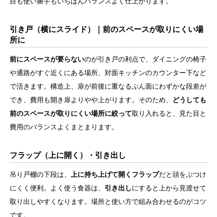
目も使い勝手もいちばんバランスよく仕上がります。
引き戸（横にスライド）｜前のスペースが取りにくい場
所に
前にスペースが要らない
のが引き戸の利点で、ダイニングの椅子
や通路がすぐ近くにある場所、対面キッチンのカウンター下など
で活きます。構造上、扉が前後に重なるぶん面にわずかな段差が
でき、費用も開き扉よりやや上がります。そのため、
どうしても
前のスペースが取りにくい場所に絞って
取り入れると、見た目と
費用のバランスよくまとまります。
フラップ（上に開く）・引き出し
吊り戸棚の下段は、
上に持ち上げて開くフラップ
だと頭をぶつけ
にくく便利。よく使う食器は、
引き出し
にすると上から見渡せて
取り出しやすくなります。場所と使い方で組み合わせるのがコツ
です。