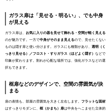
ガラス扉は「見せる・明るい」、でも中身
が見える
ガラス扉は、
お気に入りの器を見せて飾れる・空間が軽く見える
のが魅力です。一方で
中身がそのまま見える
ので、見せたくない
ものは隠す扉と使い分けます。ガラスにも種類があり、
透明（く
っきり見せる）／フロスト・すりガラス（ほどよく隠す）
などで
印象が変わります。割れが心配な場所では、強化ガラスなどの選
択もできます。
框扉などのデザインで、空間の雰囲気が決
まる
扉の表情も、部屋の雰囲気を大きく左右します。
フラットな面材
はすっきりモダンに、
框（かまち）扉
は中央をへこませた立体的