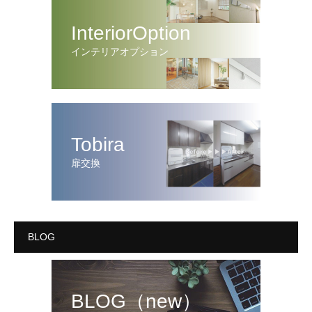
InteriorOption
インテリアオプション
Tobira
扉交換
BLOG
BLOG（new）