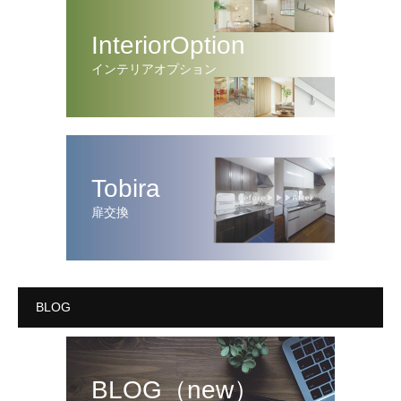
InteriorOption
インテリアオプション
Tobira
扉交換
BLOG
BLOG（new）