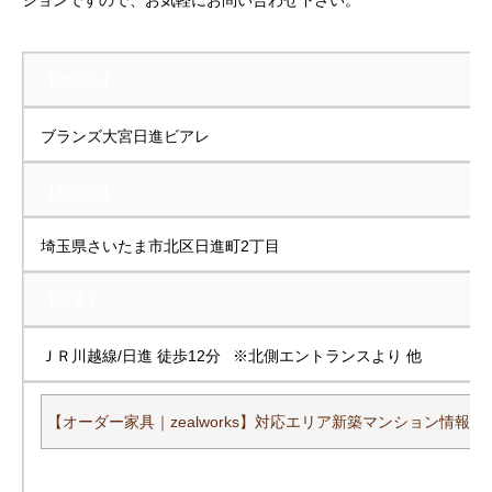
ションですので、お気軽にお問い合わせ下さい。
【物件名】
ブランズ大宮日進ビアレ
【所在地】
埼玉県さいたま市北区日進町2丁目
【交通】
ＪＲ川越線/日進 徒歩12分 ※北側エントランスより 他
【オーダー家具｜zealworks】対応エリア新築マンション情報一