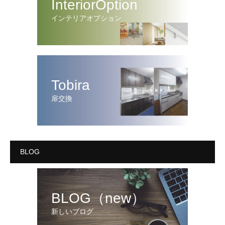
InteriorOption
インテリアオプション
Tobira
扉交換
BLOG
BLOG（new）
新しいブログ