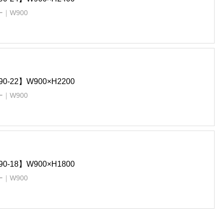
｜W900
90-22】W900×H2200
｜W900
90-18】W900×H1800
｜W900