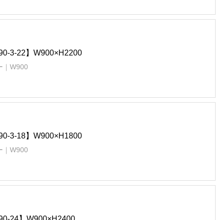
90-3-22】W900×H2200
｜W900
90-3-18】W900×H1800
｜W900
90-24】W900×H2400