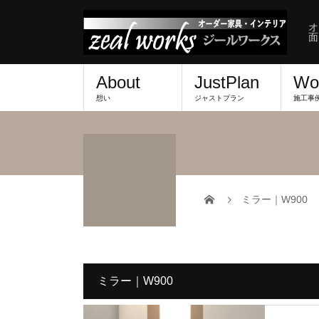
オ
面
About
JustPlan
Wo
想い
ジャストプラン
施工事
ミラー｜W900
ミラー｜W900