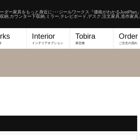
ーダー家具をもっと身近に･･･ジールワークス『価格がわかるJustPlan
収納,カウンター下収納,ミラー,テレビボード,デスク,注文家具,造作家具
rks
Interior
Tobira
Order
例
インテリアオプション
扉交換
ご注文の流れ