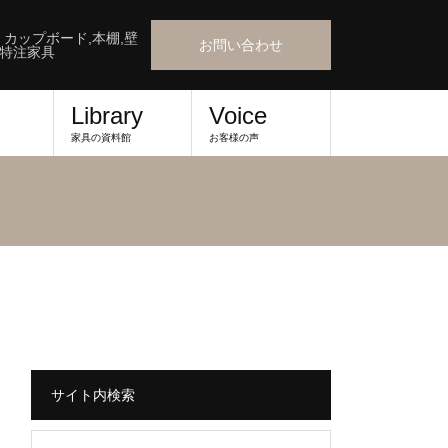
』カップボード,本棚,壁
お問い合わせ
,特注家具
Library
Voice
家具の資料館
お客様の声
サイト内検索