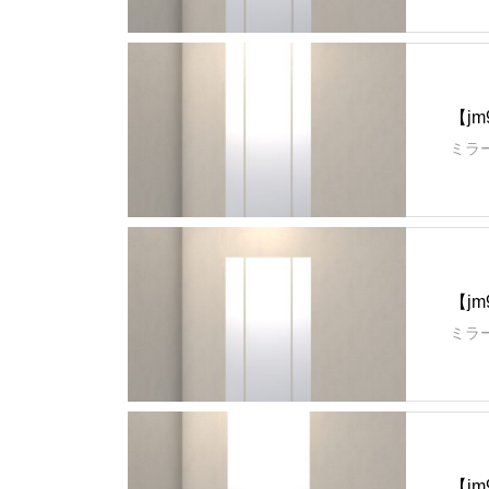
【jm
ミラー
【jm
ミラー
【jm