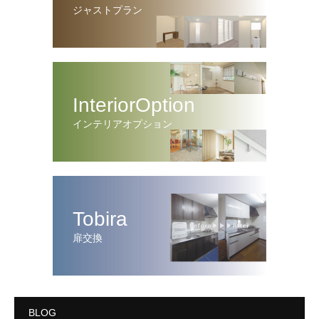
ジャストプラン
InteriorOption
インテリアオプション
Tobira
扉交換
BLOG