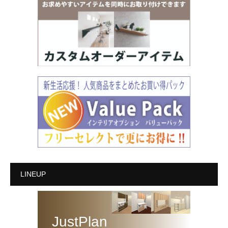
LINEUP
JustPlan