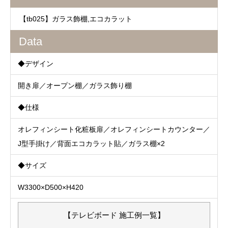
【tb025】ガラス飾棚,エコカラット
Data
◆デザイン
開き扉／オープン棚／ガラス飾り棚
◆仕様
オレフィンシート化粧板扉／オレフィンシートカウンター／
J型手掛け／背面エコカラット貼／ガラス棚×2
◆サイズ
W3300×D500×H420
【テレビボード 施工例一覧】