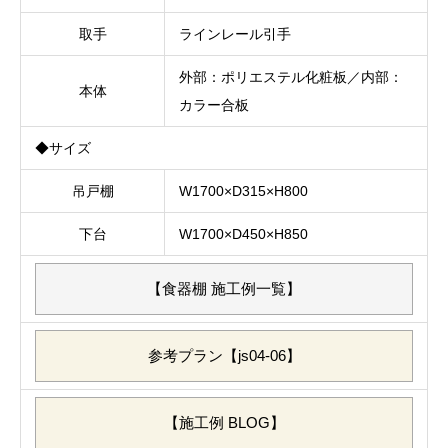
取手
ラインレール引手
外部：ポリエステル化粧板／内部：
本体
カラー合板
◆サイズ
吊戸棚
W1700×D315×H800
下台
W1700×D450×H850
【食器棚 施工例一覧】
参考プラン【js04-06】
【施工例 BLOG】