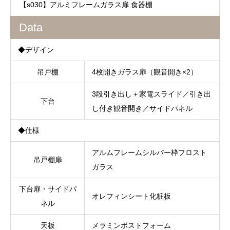
【s030】アルミフレームガラス扉 食器棚
Data
◆デザイン
吊戸棚
4枚開きガラス扉（観音開き×2）
3段引き出し＋家電スライド／引き出
下台
し付き観音開き／サイドパネル
◆仕様
アルムフレームシルバー枠フロスト
吊戸棚扉
ガラス
下台扉・サイドパ
オレフィンシート化粧板
ネル
天板
メラミンポストフォーム