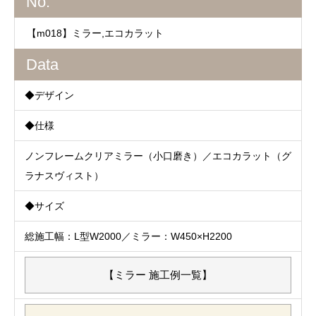
No.
【m018】ミラー,エコカラット
Data
◆デザイン
◆仕様
ノンフレームクリアミラー（小口磨き）／エコカラット（グ
ラナスヴィスト）
◆サイズ
総施工幅：L型W2000／ミラー：W450×H2200
【ミラー 施工例一覧】