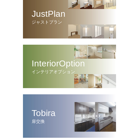
JustPlan
ジャストプラン
InteriorOption
インテリアオプション
Tobira
扉交換