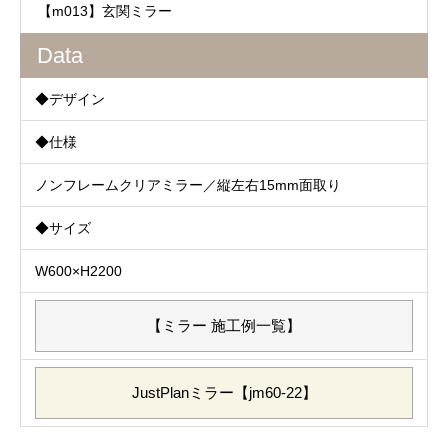
【m013】玄関ミラー
Data
◆デザイン
◆仕様
ノンフレームクリアミラー／縦左右15mm面取り
◆サイズ
W600×H2200
【ミラー 施工例一覧】
JustPlanミラー【jm60-22】