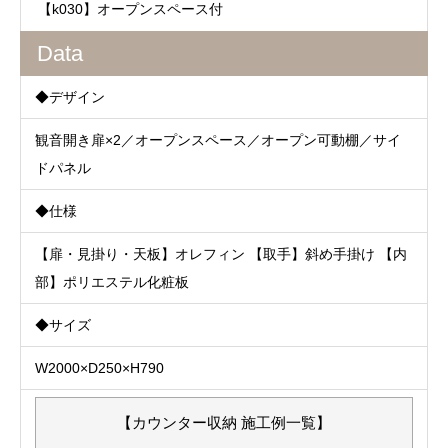
【k030】オープンスペース付
Data
◆デザイン
観音開き扉×2／オープンスペース／オープン可動棚／サイ
ドパネル
◆仕様
【扉・見掛り・天板】オレフィン 【取手】斜め手掛け 【内
部】ポリエステル化粧板
◆サイズ
W2000×D250×H790
【カウンター収納 施工例一覧】