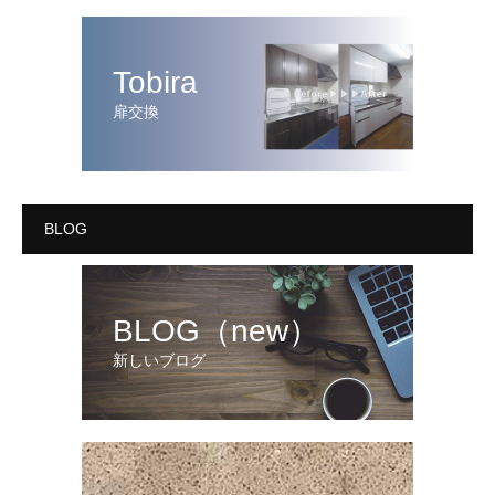
Tobira
扉交換
BLOG
BLOG（new）
新しいブログ