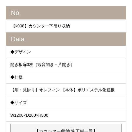
No.
【k008】カウンター下吊り収納
Data
◆デザイン
開き板扉3枚（観音開き＋片開き）
◆仕様
【扉・見掛り】オレフィン 【本体】ポリエステル化粧板
◆サイズ
W1200×D280×H500
【カウンター収納 施工例一覧】