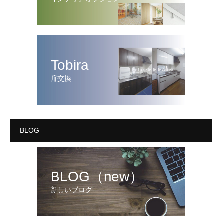
Tobira
扉交換
BLOG
BLOG（new）
新しいブログ