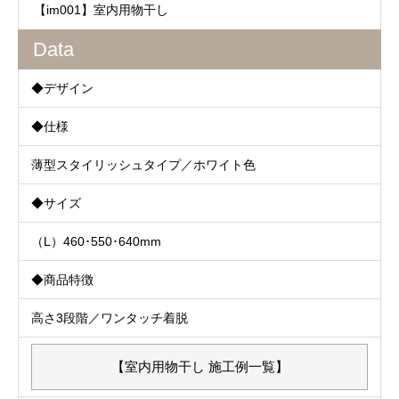
【im001】室内用物干し
Data
◆デザイン
◆仕様
薄型スタイリッシュタイプ／ホワイト色
◆サイズ
（L）460･550･640mm
◆商品特徴
高さ3段階／ワンタッチ着脱
【室内用物干し 施工例一覧】