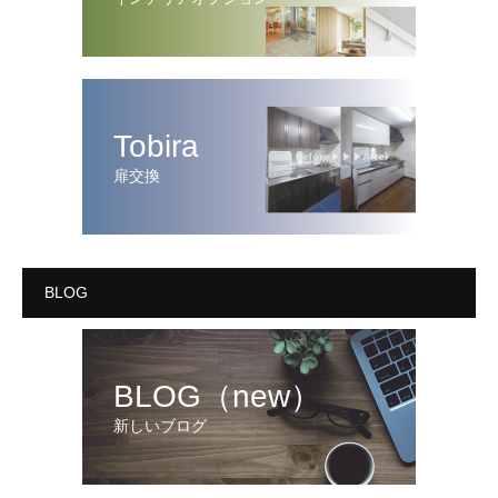
Tobira
扉交換
BLOG
BLOG（new）
新しいブログ