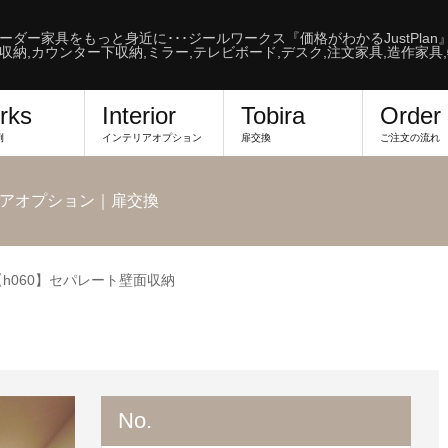
ーダー家具をもっと身近に･･･ジールワークス『価格がわかるJustPlan
収納,カウンター下収納,ミラー,テレビボード,デスク,注文家具,造作家具
rks
Interior
Tobira
Order
例
インテリアオプション
扉交換
ご注文の流れ
アオプション｜扉交換
【h060】セパレート壁面収納
No.