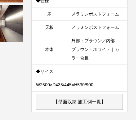
◆仕様
扉
メラミンポストフォーム
天板
メラミンポストフォーム
外部：ブラウン／内部：
本体
ブラウン・ホワイト｜カ
ラー合板
◆サイズ
W2500×D435/445×H530/900
【壁面収納 施工例一覧】