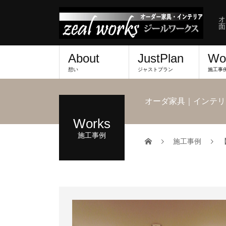
オ
面
About
JustPlan
Wo
想い
ジャストプラン
施工事
オーダ家具｜インテリ
Works
施工事例
施工事例