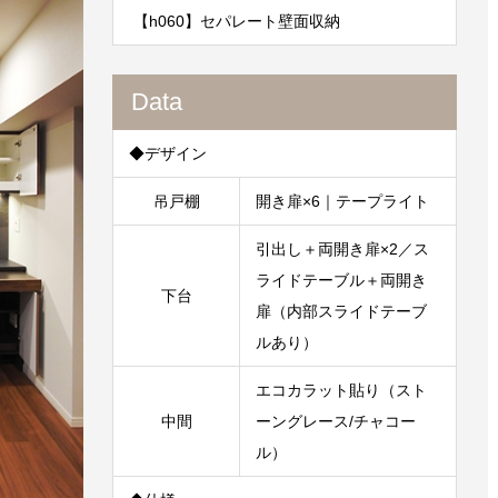
【h060】セパレート壁面収納
Data
◆デザイン
吊戸棚
開き扉×6｜テープライト
引出し＋両開き扉×2／ス
ライドテーブル＋両開き
下台
扉（内部スライドテーブ
ルあり）
エコカラット貼り（スト
中間
ーングレース/チャコー
ル）