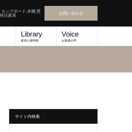
』カップボード,本棚,壁
お問い合わせ
,特注家具
Library
Voice
家具の資料館
お客様の声
サイト内検索