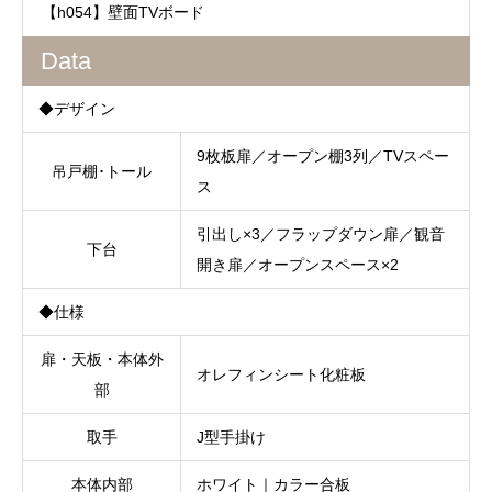
【h054】壁面TVボード
Data
◆デザイン
9枚板扉／オープン棚3列／TVスペー
吊戸棚･トール
ス
引出し×3／フラップダウン扉／観音
下台
開き扉／オープンスペース×2
◆仕様
扉・天板・本体外
オレフィンシート化粧板
部
取手
J型手掛け
本体内部
ホワイト｜カラー合板