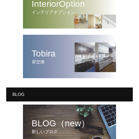
InteriorOption
インテリアオプション
Tobira
扉交換
BLOG
BLOG（new）
新しいブログ