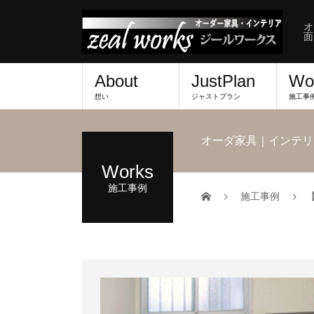
オ
面
About
JustPlan
Wo
想い
ジャストプラン
施工事
オーダ家具｜インテリ
Works
施工事例
施工事例
【