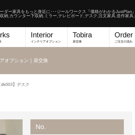
ーダー家具をもっと身近に･･･ジールワークス『価格がわかるJustPlan
収納,カウンター下収納,ミラー,テレビボード,デスク,注文家具,造作家具
rks
Interior
Tobira
Order
例
インテリアオプション
扉交換
ご注文の流れ
アオプション｜扉交換
dk003】デスク
No.