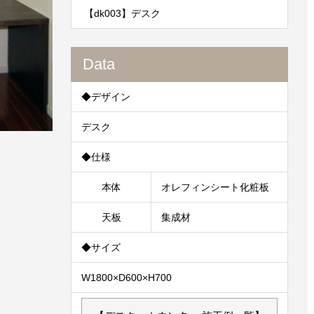
【dk003】デスク
Data
◆デザイン
デスク
◆仕様
本体
オレフィンシート化粧板
天板
集成材
◆サイズ
W1800×D600×H700