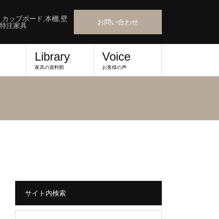
』カップボード,本棚,壁
お問い合わせ
,特注家具
Library
Voice
家具の資料館
お客様の声
サイト内検索