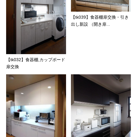
【tk039】食器棚扉交換・引き
出し新設 （開き扉...
【tk032】食器棚,カップボード
扉交換