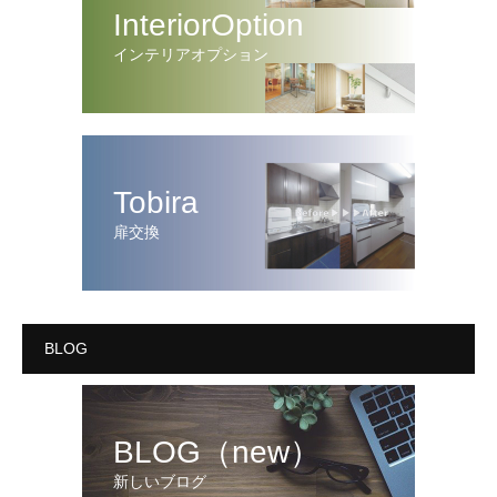
InteriorOption
インテリアオプション
Tobira
扉交換
BLOG
BLOG（new）
新しいブログ