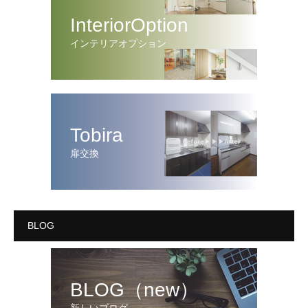
InteriorOption
インテリアオプション
Tobira
扉交換
BLOG
BLOG（new）
新しいブログ