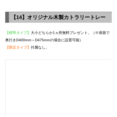
【14】オリジナル木製カトラリートレー
【標準タイプ】
大小どちらか1ヵ所無料プレゼント。（※扉面で
奥行きD400mm～D475mmの場合に設置可能）
【限定タイプ】
付属なし。