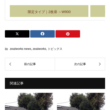
限定タイプ｜2枚扉 ～W900
限
zealworks news
,
zealworks
,
トピックス
関連記事