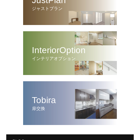
JustPlan
ジャストプラン
InteriorOption
インテリアオプション
Tobira
扉交換