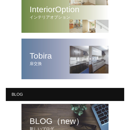
InteriorOption
インテリアオプション
Tobira
扉交換
BLOG
BLOG（new）
新しいブログ