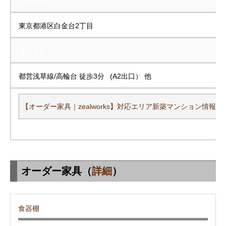
【所在地】
東京都港区白金台2丁目
【交通】
都営浅草線/高輪台 徒歩3分 (A2出口） 他
【オーダー家具｜zealworks】対応エリア新築マンション情報一
オーダー家具（
詳細
）
食器棚