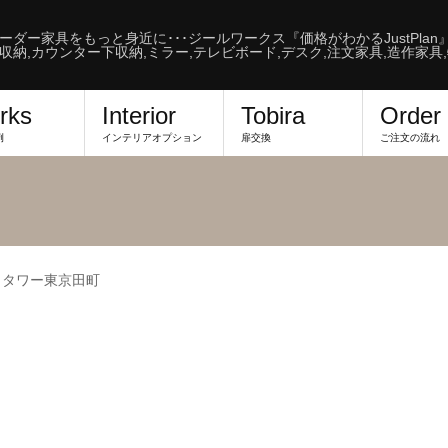
ーダー家具をもっと身近に･･･ジールワークス『価格がわかるJustPlan
収納,カウンター下収納,ミラー,テレビボード,デスク,注文家具,造作家具
rks
Interior
Tobira
Order
例
インテリアオプション
扉交換
ご注文の流れ
ィタワー東京田町