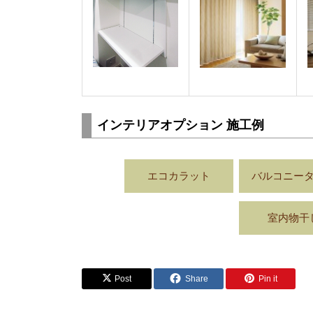
インテリアオプション 施工例
エコカラット
バルコニー
室内物干
Post
Share
Pin it