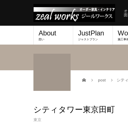
オ
面
About
JustPlan
Wo
想い
ジャストプラン
施工事
post
シテ
シティタワー東京田町
東京