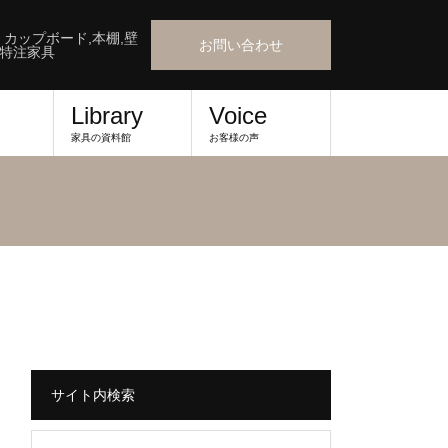
』カップボード,本棚,壁
お問い合わせ
,特注家具
Library
Voice
家具の資料館
お客様の声
サイト内検索