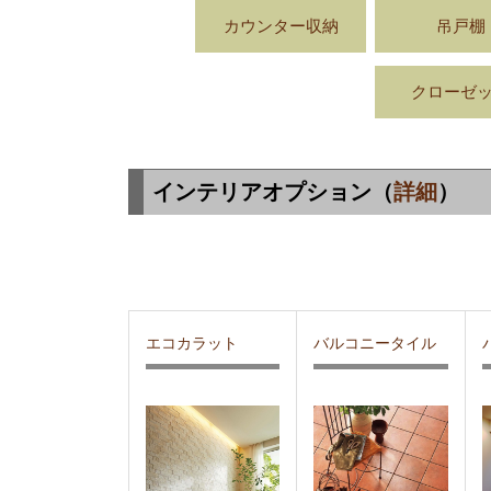
カウンター収納
吊戸棚
クローゼ
インテリアオプション（
詳細
）
エコカラット
バルコニータイル