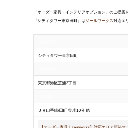
「オーダー家具・インテリアオプション」のご提案
『シティタワー東京田町』は
ジールワークス
対応エ
【物件名】
シティタワー東京田町
【所在地】
東京都港区芝浦2丁目
【交通】
ＪＲ山手線/田町 徒歩10分 他
【オーダー家具｜zealworks】対応エリア新築