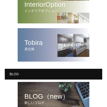
InteriorOption
インテリアオプション
Tobira
扉交換
BLOG
BLOG（new）
新しいブログ