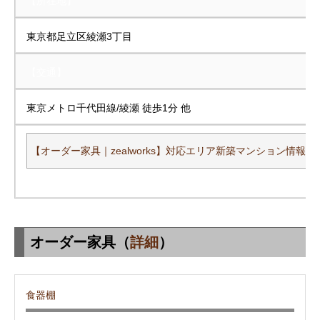
【所在地】
東京都足立区綾瀬3丁目
【交通】
東京メトロ千代田線/綾瀬 徒歩1分 他
【オーダー家具｜zealworks】対応エリア新築マンション情報一
オーダー家具（
詳細
）
食器棚