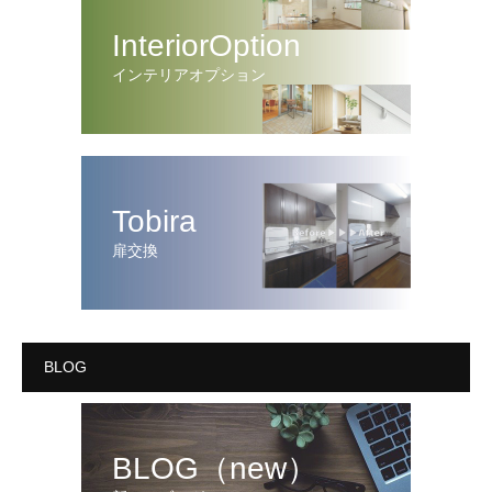
InteriorOption
インテリアオプション
Tobira
扉交換
BLOG
BLOG（new）