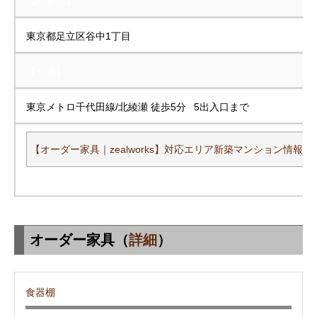
【所在地】
東京都足立区谷中1丁目
【交通】
東京メトロ千代田線/北綾瀬 徒歩5分 5出入口まで
【オーダー家具｜zealworks】対応エリア新築マンション情報一
オーダー家具（
詳細
）
食器棚