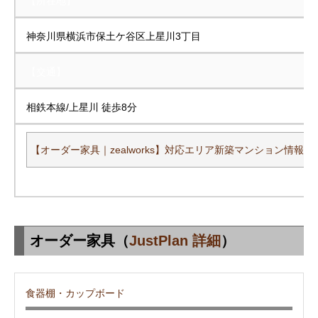
【所在地】
神奈川県横浜市保土ケ谷区上星川3丁目
【交通】
相鉄本線/上星川 徒歩8分
【オーダー家具｜zealworks】対応エリア新築マンション情報一
オーダー家具（
JustPlan 詳細
）
食器棚・カップボード