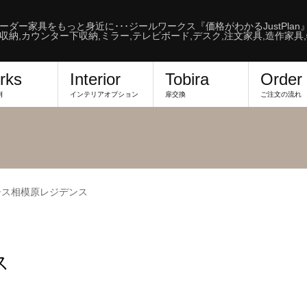
ーダー家具をもっと身近に･･･ジールワークス『価格がわかるJustPlan
収納,カウンター下収納,ミラー,テレビボード,デスク,注文家具,造作家具
rks
Interior
Tobira
Order
例
インテリアオプション
扉交換
ご注文の流れ
シス相模原レジデンス
ス