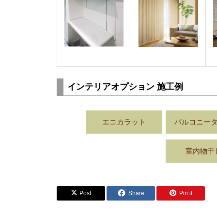
インテリアオプション 施工例
エコカラット
バルコニー
室内物干
Post
Share
Pin it