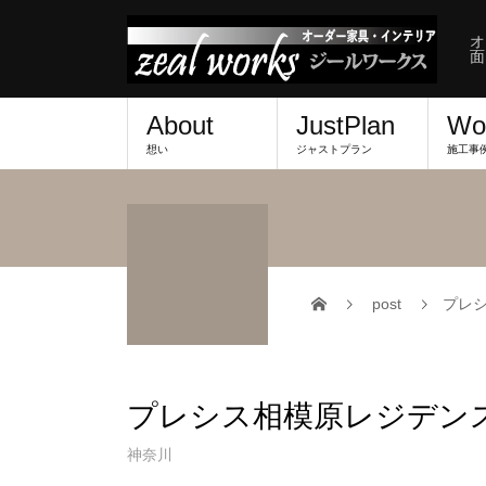
オ
面
About
JustPlan
Wo
想い
ジャストプラン
施工事
post
プレ
プレシス相模原レジデン
神奈川