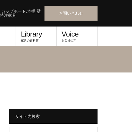
』カップボード,本棚,壁
お問い合わせ
,特注家具
Library
Voice
家具の資料館
お客様の声
サイト内検索