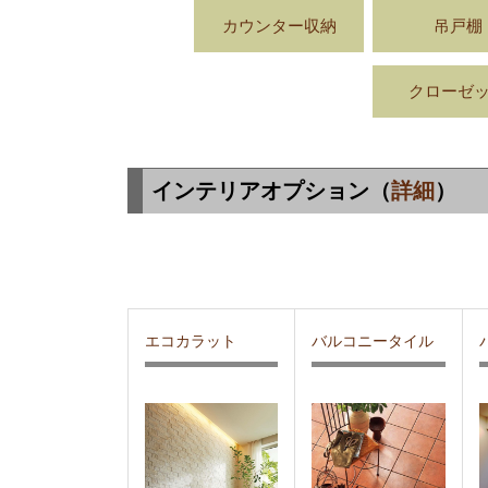
カウンター収納
吊戸棚
クローゼ
インテリアオプション（
詳細
）
エコカラット
バルコニータイル