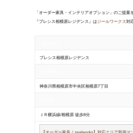
「オーダー家具・インテリアオプション」のご提案
『プレシス相模原レジデンス』は
ジールワークス
対
【物件名】
プレシス相模原レジデンス
【所在地】
神奈川県相模原市中央区相模原7丁目
【交通】
ＪＲ横浜線/相模原 徒歩8分
【オーダー家具｜zealworks】対応エリア新築