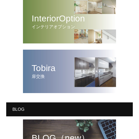
InteriorOption
インテリアオプション
Tobira
扉交換
BLOG
BLOG（new）