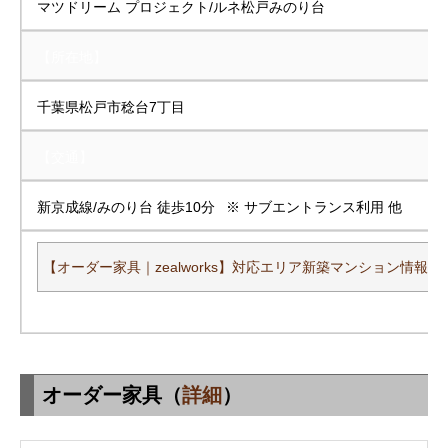
マツドリーム プロジェクト/ルネ松戸みのり台
【所在地】
千葉県松戸市稔台7丁目
【交通】
新京成線/みのり台 徒歩10分 ※ サブエントランス利用 他
【オーダー家具｜zealworks】対応エリア新築マンション情報一
オーダー家具（
詳細
）