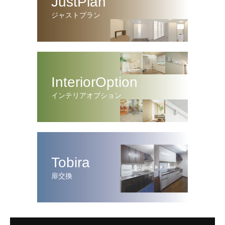
JustPlan
ジャストプラン
InteriorOption
インテリアオプション
Tobira
扉交換