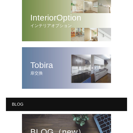
InteriorOption
インテリアオプション
Tobira
扉交換
BLOG
BLOG（new）