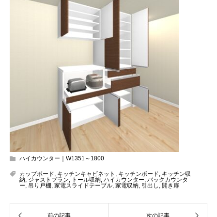
ハイカウンター｜W1351～1800
カップボード
,
キッチンキャビネット
,
キッチンボード
,
キッチン収
納
,
ジャストプラン
,
トール収納
,
ハイカウンター
,
バックカウンタ
ー
,
吊り戸棚
,
家電スライドテーブル
,
家電収納
,
引出し
,
開き扉