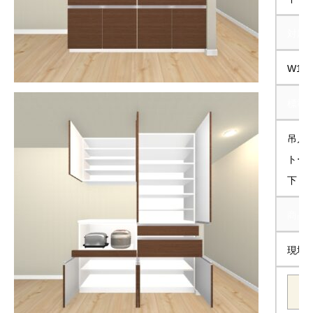
対応サ
W13
標準サ
吊戸棚
トール
下 台
商品
現地