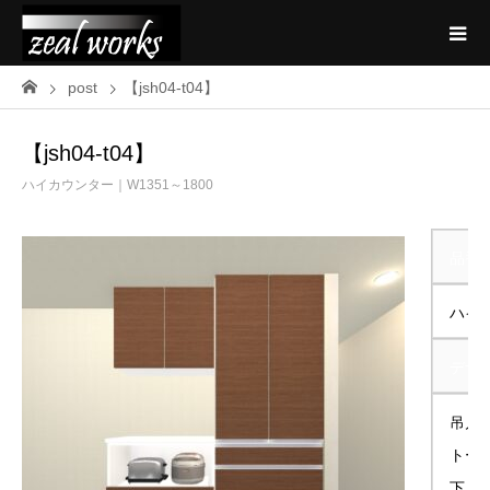
post
【jsh04-t04】
【jsh04-t04】
ハイカウンター｜W1351～1800
品番
ハイカ
デザ
吊戸
トー
下 