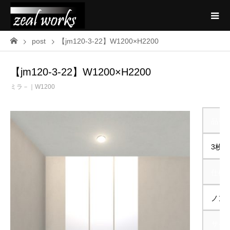
post
【jm120-3-22】W1200×H2200
【jm120-3-22】W1200×H2200
ミラ－｜W1200
品番
3枚貼
仕様
ノン
サイズ