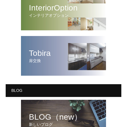
InteriorOption
インテリアオプション
Tobira
扉交換
BLOG
BLOG（new）
新しいブログ