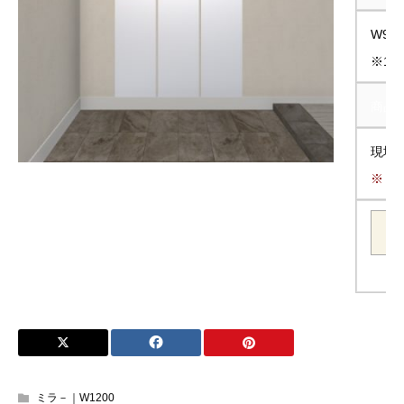
W901
※1
商品
現地
※【
ミラ－｜W1200