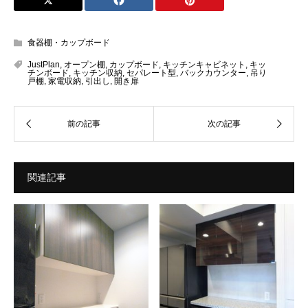
食器棚・カップボード
JustPlan
,
オープン棚
,
カップボード
,
キッチンキャビネット
,
キッ
チンボード
,
キッチン収納
,
セパレート型
,
バックカウンター
,
吊り
戸棚
,
家電収納
,
引出し
,
開き扉
関連記事