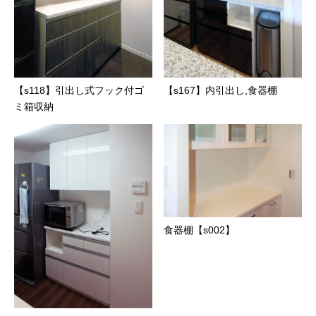
【s118】引出し式フック付ゴ
【s167】内引出し,食器棚
ミ箱収納
食器棚【s002】