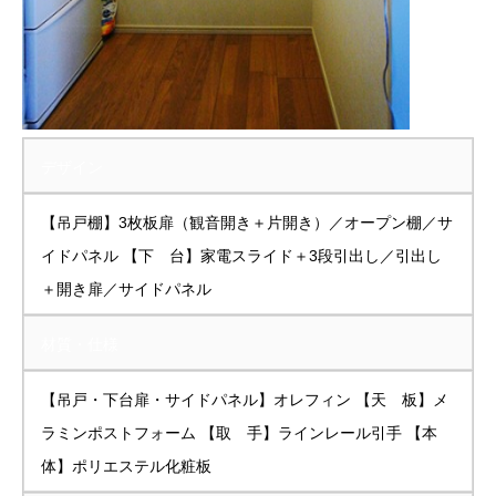
デザイン
【吊戸棚】3枚板扉（観音開き＋片開き）／オープン棚／サ
イドパネル 【下 台】家電スライド＋3段引出し／引出し
＋開き扉／サイドパネル
材質・仕様
【吊戸・下台扉・サイドパネル】オレフィン 【天 板】メ
ラミンポストフォーム 【取 手】ラインレール引手 【本
体】ポリエステル化粧板