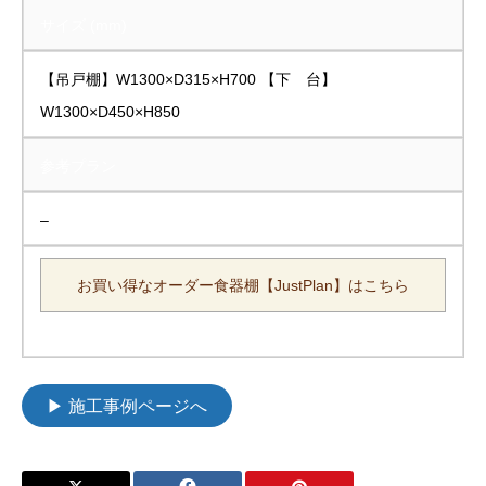
サイズ (mm)
【吊戸棚】W1300×D315×H700 【下 台】
W1300×D450×H850
参考プラン
–
お買い得なオーダー食器棚【JustPlan】はこちら
▶ 施工事例ページへ