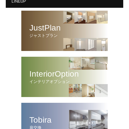
LINEUP
JustPlan
ジャストプラン
InteriorOption
インテリアオプション
Tobira
扉交換