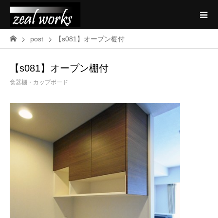
post
【s081】オープン棚付
【s081】オープン棚付
食器棚・カップボード