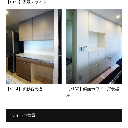
【s025】家電スライド
【s114】御影石天板
【s166】鏡面ホワイト扉食器
棚
サイト内検索