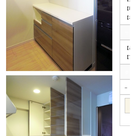
【取
【本
サイズ
【吊戸
【下 
参考
–