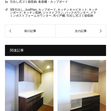
引出し式ゴミ箱収納
,
食器棚・カップボード
3段引出し
,
JustPlan
,
カップボード
,
キッチンキャビネット
,
キッチ
ンボード
,
キッチン収納
,
ジャストプラン
,
バックカウンター
,
メラ
ミンポストフォームカウンター
,
吊り戸棚
,
引出し式ゴミ箱収納
関連記事