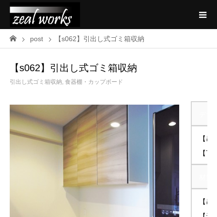
post
【s062】引出し式ゴミ箱収納
【s062】引出し式ゴミ箱収納
引出し式ゴミ箱収納
,
食器棚・カップボード
デザ
【吊
【下
材質
【吊
【天