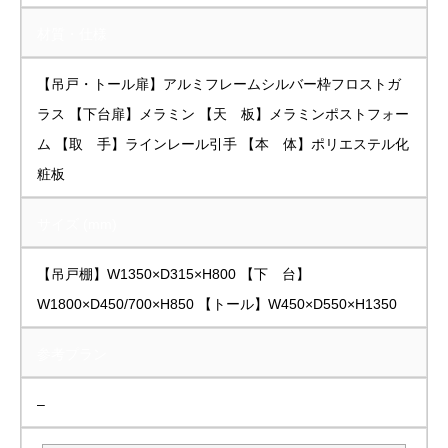
材質・仕様
【吊戸・トール扉】アルミフレームシルバー枠フロストガ
ラス 【下台扉】メラミン 【天 板】メラミンポストフォー
ム 【取 手】ラインレール引手 【本 体】ポリエステル化
粧板
サイズ (mm)
【吊戸棚】W1350×D315×H800 【下 台】
W1800×D450/700×H850 【トール】W450×D550×H1350
参考プラン
–