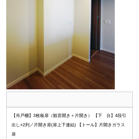
デザイン
【吊戸棚】3枚板扉（観音開き＋片開き） 【下 台】4段引
出し×2列／片開き扉(扉上下連結) 【トール】片開きガラス
扉