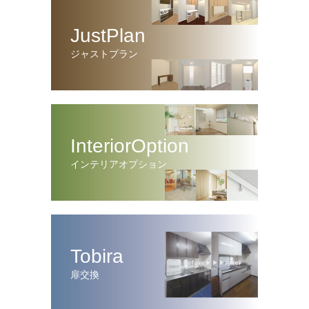
JustPlan
ジャストプラン
InteriorOption
インテリアオプション
Tobira
扉交換