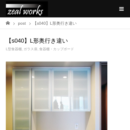
post
【s040】L形奥行き違い
【s040】L形奥行き違い
L型食器棚
,
ガラス扉
,
食器棚・カップボード