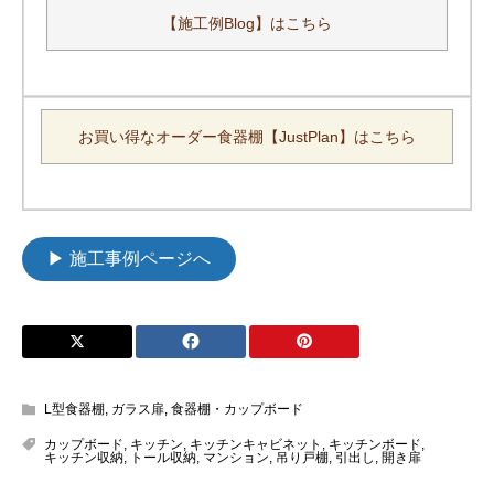
【施工例Blog】はこちら
お買い得なオーダー食器棚【JustPlan】はこちら
▶ 施工事例ページへ
L型食器棚
,
ガラス扉
,
食器棚・カップボード
カップボード
,
キッチン
,
キッチンキャビネット
,
キッチンボード
,
キッチン収納
,
トール収納
,
マンション
,
吊り戸棚
,
引出し
,
開き扉