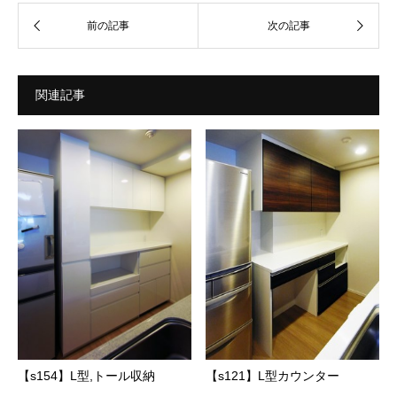
関連記事
【s121】L型カウンター
【s154】L型,トール収納